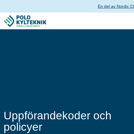
En del av Nordic C
Uppförandekoder och
policyer