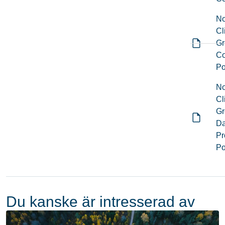
No
Cl
Gr
Co
Po
No
Cl
Gr
Da
Pr
Po
Du kanske är intresserad av