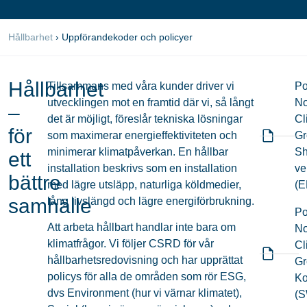
Hållbarhet
›
Uppförandekoder och policyer
Hållbarhet
Tillsammans med våra kunder driver vi
Po
utvecklingen mot en framtid där vi, så långt
No
–
det är möjligt, föreslår tekniska lösningar
Cl
för
som maximerar energieffektiviteten och
Gr
minimerar klimatpåverkan. En hållbar
Sh
ett
installation beskrivs som en installation
ve
bättre
med lägre utsläpp, naturliga köldmedier,
(E
samhälle
lång livslängd och lägre energiförbrukning.
Po
Att arbeta hållbart handlar inte bara om
No
klimatfrågor. Vi följer CSRD för vår
Cl
hållbarhetsredovisning och har upprättat
Gr
policys för alla de områden som rör ESG,
Ko
dvs Environment (hur vi värnar klimatet),
(