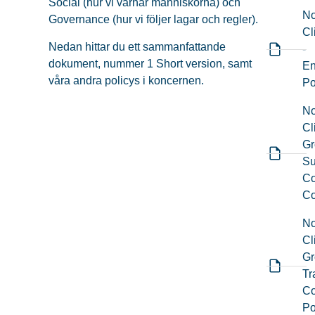
Social (hur vi värnar människorna) och
No
Governance (hur vi följer lagar och regler).
Cl
Nedan hittar du ett sammanfattande
-
dokument, nummer 1 Short version, samt
En
våra andra policys i koncernen.
Po
No
Cl
Gr
Su
Co
Co
No
Cl
Gr
Tr
Co
Po